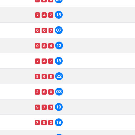
18
7
4
7
07
0
0
7
12
0
8
4
18
7
4
7
22
8
6
8
08
2
6
0
19
9
7
3
18
7
8
3