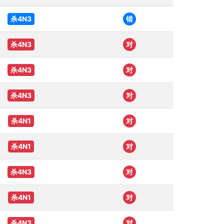
杀4N3
错
杀4N3
对
杀4N3
对
杀4N3
对
杀4N1
对
杀4N1
对
杀4N3
对
杀4N1
对
杀4N3
对