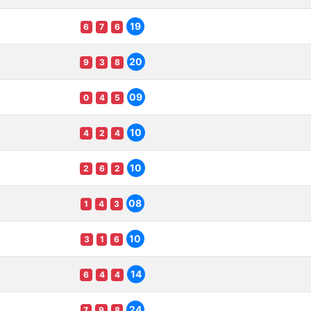
19
6
7
6
20
9
3
8
09
0
4
5
10
4
2
4
10
2
6
2
08
1
4
3
10
3
1
6
14
6
4
4
24
7
9
8