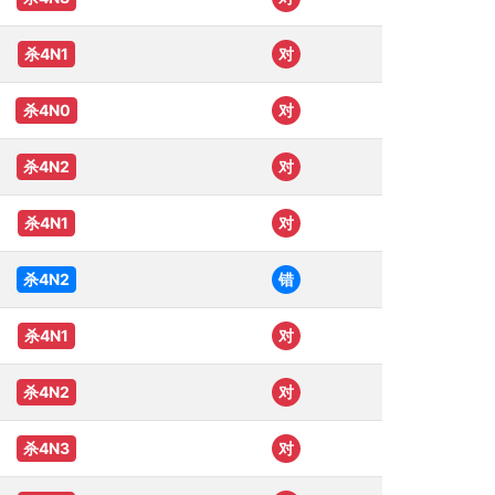
杀4N1
对
杀4N0
对
杀4N2
对
杀4N1
对
杀4N2
错
杀4N1
对
杀4N2
对
杀4N3
对