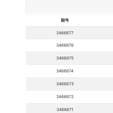
期号
3466677
3466676
3466675
3466674
3466673
3466672
3466671