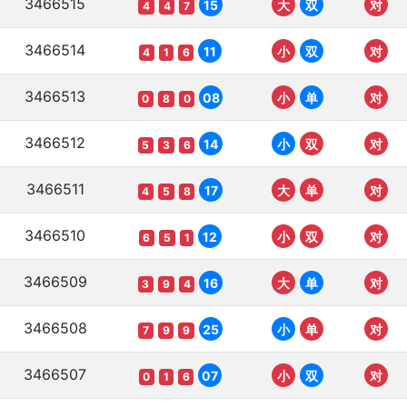
3466515
15
大
双
对
4
4
7
3466514
11
小
双
对
4
1
6
3466513
08
小
单
对
0
8
0
3466512
14
小
双
对
5
3
6
3466511
17
大
单
对
4
5
8
3466510
12
小
双
对
6
5
1
3466509
16
大
单
对
3
9
4
3466508
25
小
单
对
7
9
9
3466507
07
小
双
对
0
1
6