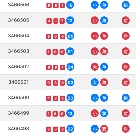
3466506
18
小
单
错
9
8
1
3466505
12
小
单
对
4
1
7
3466504
09
小
单
对
9
0
0
3466503
01
小
单
对
1
0
0
3466502
24
大
单
对
8
9
7
3466501
03
大
单
对
0
3
0
3466500
20
小
单
错
4
8
8
3466499
13
小
双
对
1
6
6
3466498
22
小
双
对
8
6
8