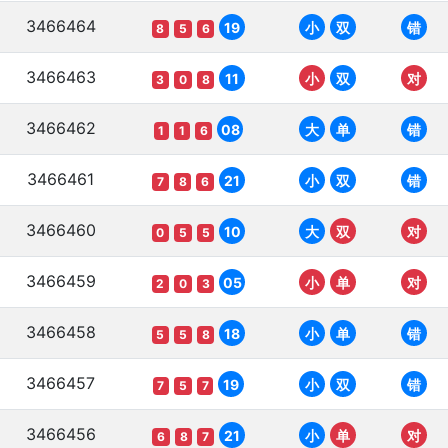
3466464
19
小
双
错
8
5
6
3466463
11
小
双
对
3
0
8
3466462
08
大
单
错
1
1
6
3466461
21
小
双
错
7
8
6
3466460
10
大
双
对
0
5
5
3466459
05
小
单
对
2
0
3
3466458
18
小
单
错
5
5
8
3466457
19
小
双
错
7
5
7
3466456
21
小
单
对
6
8
7