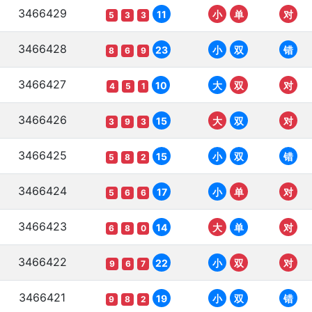
3466429
11
小
单
对
5
3
3
3466428
23
小
双
错
8
6
9
3466427
10
大
双
对
4
5
1
3466426
15
大
双
对
3
9
3
3466425
15
小
双
错
5
8
2
3466424
17
小
单
对
5
6
6
3466423
14
大
单
对
6
8
0
3466422
22
小
双
对
9
6
7
3466421
19
小
双
错
9
8
2