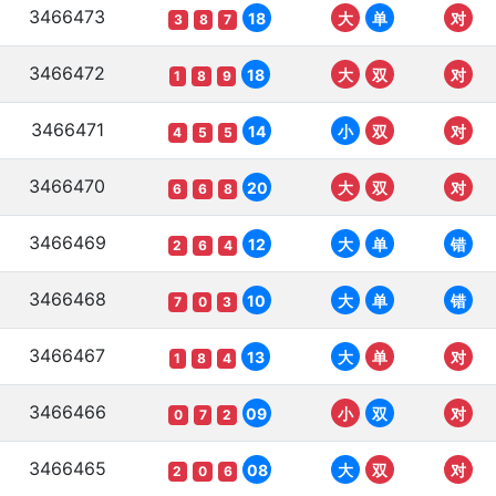
3466473
18
大
单
对
3
8
7
3466472
18
大
双
对
1
8
9
3466471
14
小
双
对
4
5
5
3466470
20
大
双
对
6
6
8
3466469
12
大
单
错
2
6
4
3466468
10
大
单
错
7
0
3
3466467
13
大
单
对
1
8
4
3466466
09
小
双
对
0
7
2
3466465
08
大
双
对
2
0
6