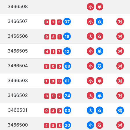
3466508
小
单
3466507
07
小
双
对
0
1
6
3466506
18
大
双
对
9
8
1
3466505
12
小
单
对
4
1
7
3466504
09
小
双
对
9
0
0
3466503
01
小
单
对
1
0
0
3466502
24
大
单
对
8
9
7
3466501
03
大
双
错
0
3
0
3466500
20
小
双
对
4
8
8