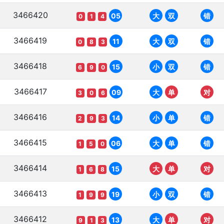
3466420
05
大
双
错
0
1
4
3466419
11
大
双
错
0
8
3
3466418
15
小
双
错
6
9
0
3466417
09
大
单
对
3
0
6
3466416
14
小
单
错
2
9
3
3466415
06
大
单
错
1
5
0
3466414
15
大
单
对
1
6
8
3466413
19
小
双
错
1
9
9
3466412
13
大
单
对
9
1
3