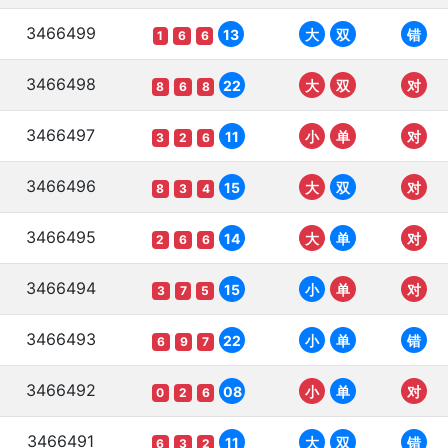
3466499
13
大
双
错
1
6
6
3466498
22
大
双
对
8
6
8
3466497
11
小
单
对
3
2
6
3466496
15
大
双
对
8
3
4
3466495
14
大
单
对
2
6
6
3466494
15
小
单
对
3
7
5
3466493
22
小
单
错
6
9
7
3466492
08
小
单
对
0
2
6
3466491
11
大
双
错
6
3
2